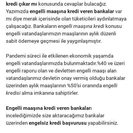
kredi
çıkar mı
konusunda cevaplar bulacağız.
Yazımızda
engelli maaşına kredi veren bankalar
var
mı diye merak içerisinde olan tüketicileri aydınlatmaya
çalışacağız. Bankaların
engelli maaşına kredi
konusu
engelli vatandaşlarımızın maaşlarının aylık düzenli
sabit ödemeye geçmesi ile yaygınlaşmıştır.
Pandemi süreci ile etkilenen ekonomik yaşamda
engelli vatandaşlarımızda bulunmaktadır.%40 ve üzeri
engelli raporu olan ve devletten engelli maaşı alan
vatandaşlarımız devletin onay vermiş olduğu bankalar
üzerinden aylık maaşlarının %50’si oranında
engelli
kredisi
alma imkanına sahiptirler.
Engelli maaşına kredi veren bankalar
ı
incelediğimizde size aktaracağımız bankalar
üzerinden
engelsiz kredi başvurusu
yapabilirsiniz.