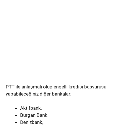
PTT ile anlaşmalı olup engelli kredisi başvurusu
yapabileceğiniz diğer bankalar;
Aktifbank,
Burgan Bank,
Denizbank,