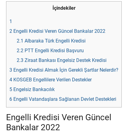
İçindekiler
1
2
Engelli Kredisi Veren Güncel Bankalar 2022
2.1
Albaraka Türk Engelli Kredisi
2.2
PTT Engelli Kredisi Başvuru
2.3
Ziraat Bankası Engelsiz Destek Kredisi
3
Engelli Kredisi Almak İçin Gerekli Şartlar Nelerdir?
4
KOSGEB Engellilere Verilen Destekler
5
Engelsiz Bankacılık
6
Engelli Vatandaşlara Sağlanan Devlet Destekleri
Engelli Kredisi Veren Güncel
Bankalar 2022