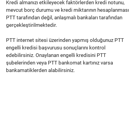
Kredi almanızı etkileyecek faktörlerden kredi notunu,
mevcut borç durumu ve kredi miktarının hesaplanması
PTT tarafından değil, anlaşmalı bankaları tarafından
gerçekleştirilmektedir.
PTT internet sitesi üzerinden yapmış olduğunuz PTT
engelli kredisi başvurusu sonuçlarını kontrol
edebilirsiniz. Onaylanan engelli kredisini PTT
şubelerinden veya PTT bankomat kartınız varsa
bankamatiklerden alabilirsiniz.