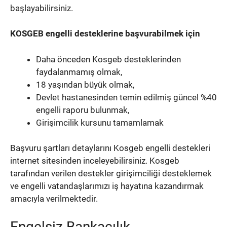
başlayabilirsiniz.
KOSGEB engelli desteklerine başvurabilmek için
Daha önceden Kosgeb desteklerinden
faydalanmamış olmak,
18 yaşından büyük olmak,
Devlet hastanesinden temin edilmiş güncel %40
engelli raporu bulunmak,
Girişimcilik kursunu tamamlamak
Başvuru şartları detaylarını Kosgeb engelli destekleri
internet sitesinden inceleyebilirsiniz. Kosgeb
tarafından verilen destekler girişimciliği desteklemek
ve engelli vatandaşlarımızı iş hayatına kazandırmak
amacıyla verilmektedir.
Engelsiz Bankacılık