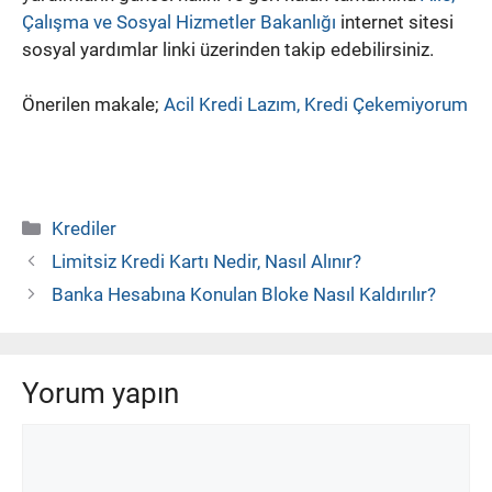
Çalışma ve Sosyal Hizmetler Bakanlığı
internet sitesi
sosyal yardımlar linki üzerinden takip edebilirsiniz.
Önerilen makale;
Acil Kredi Lazım, Kredi Çekemiyorum
Kategoriler
Krediler
Limitsiz Kredi Kartı Nedir, Nasıl Alınır?
Banka Hesabına Konulan Bloke Nasıl Kaldırılır?
Yorum yapın
Yorum