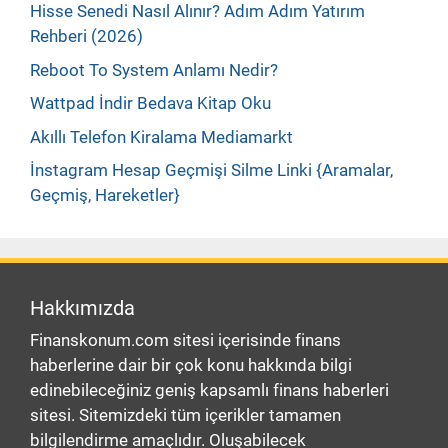
Hisse Senedi Nasıl Alınır? Adım Adım Yatırım
Rehberi (2026)
Reboot To System Anlamı Nedir?
Wattpad İndir Bedava Kitap Oku
Akıllı Telefon Kiralama Mediamarkt
İnstagram Hesap Geçmişi Silme Linki {Aramalar,
Geçmiş, Hareketler}
Hakkımızda
Finanskonum.com sitesi içerisinde finans
haberlerine dair bir çok konu hakkında bilgi
edinebileceğiniz geniş kapsamlı finans haberleri
sitesi. Sitemizdeki tüm içerikler tamamen
bilgilendirme amaçlıdır. Oluşabilecek