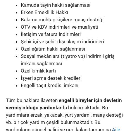
Kamuda tayin hakkı sağlanması
Erken Emeklilik Hakkı
Bakıma muhtaç kişilere maaş desteği
ÖTV ve KDV indirimleri ve muafiyeti
İletişim ve fatura indirimleri
Şehir içi ve şehir dışı ulaşım indirimleri
Özel eğitim hakkı sağlanması
Sosyal mekânlara (tiyatro vb) indirimli giriş
imkanı sağlanması
Özel kimlik kartı
İşyeri açma destek kredileri
Engelli taşıt kredisi imkanı
Tüm bu haklara ilaveten
engelli bireyler için devletin
vermiş olduğu yardımlar
da bulunmaktadır. Bu
yardımlara erzak, yakacak, yurt yardımı, maaş desteği
vb. bir çok yardım çeşidi bulunmaktadır. Bu
yardımların güncel halini ve geri kalan tamamına
Aile,