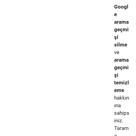
Googl
e
arama
geçmi
şi
silme
ve
arama
geçmi
şi
temizl
eme
hakkın
ına
sahips
iniz.
Taram
a