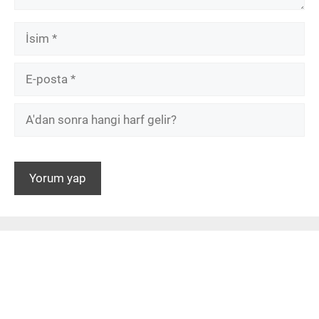
İsim
E-
posta
A'dan
sonra
hangi
harf
gelir?