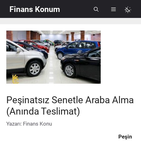
İçeriğe
Finans Konum
Menü
atla
Peşinatsız Senetle Araba Alma
(Anında Teslimat)
Yazarı:
Finans Konu
Peşin