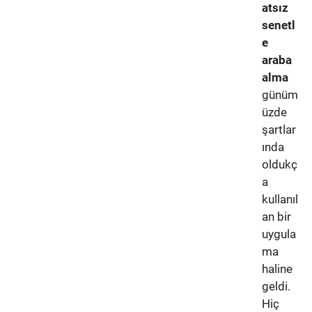
atsız
senetl
e
araba
alma
günüm
üzde
şartlar
ında
oldukç
a
kullanıl
an bir
uygula
ma
haline
geldi.
Hiç