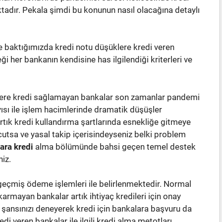
adır. Pekala şimdi bu konunun nasıl olacağına detaylı
e baktığımızda kredi notu düşüklere kredi veren
 her bankanın kendisine has ilgilendiği kriterleri ve
kilere kredi sağlamayan bankalar son zamanlar pandemi
sı ile işlem hacimlerinde dramatik düşüşler
rtık kredi kullandırma şartlarında esnekliğe gitmeye
cutsa ve yasal takip içerisindeyseniz belki problem
lara kredi
alma bölümünde bahsi geçen temel destek
iz.
 geçmiş ödeme işlemleri ile belirlenmektedir. Normal
karmayan bankalar artık ihtiyaç kredileri için onay
te şansınızı deneyerek kredi için bankalara başvuru da
di veren bankalar ile ilgili kredi alma metotları