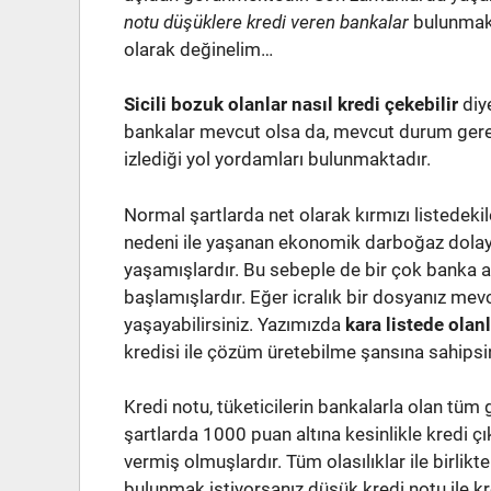
notu düşüklere kredi veren bankalar
bulunmakt
olarak değinelim…
Sicili bozuk olanlar nasıl kredi çekebilir
diy
bankalar mevcut olsa da, mevcut durum gereği
izlediği yol yordamları bulunmaktadır.
Normal şartlarda net olarak kırmızı listede
nedeni ile yaşanan ekonomik darboğaz dolayı
yaşamışlardır. Bu sebeple de bir çok banka a
başlamışlardır. Eğer icralık bir dosyanız mev
yaşayabilirsiniz. Yazımızda
kara listede olan
kredisi ile çözüm üretebilme şansına sahipsin
Kredi notu, tüketicilerin bankalarla olan tüm
şartlarda 1000 puan altına kesinlikle kredi çı
vermiş olmuşlardır. Tüm olasılıklar ile birlik
bulunmak istiyorsanız düşük kredi notu ile kre