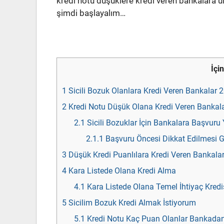
kredi notu düşüklere kredi veren bankalara
şimdi başlayalım…
İçi
1
Sicili Bozuk Olanlara Kredi Veren Bankalar 
2
Kredi Notu Düşük Olana Kredi Veren Bankal
2.1
Sicili Bozuklar İçin Bankalara Başvur
2.1.1
Başvuru Öncesi Dikkat Edilmesi G
3
Düşük Kredi Puanlılara Kredi Veren Bankala
4
Kara Listede Olana Kredi Alma
4.1
Kara Listede Olana Temel İhtiyaç Kredi
5
Sicilim Bozuk Kredi Almak İstiyorum
5.1
Kredi Notu Kaç Puan Olanlar Bankadan 