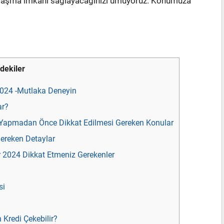
 ulaşma imkanı sağlayacağınızı umuyoruz. Konumuza
ndekiler
2024 -Mutlaka Deneyin
ar?
u Yapmadan Önce Dikkat Edilmesi Gereken Konular
ereken Detaylar
r 2024 Dikkat Etmeniz Gerekenler
si
Kredi Çekebilir?