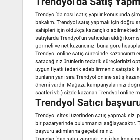
Trendyol’da Satış Yapm
Trendyol’da nasıl satış yapılır konusunda şi
bakalım. Trendyol satış yapmak için doğru sa
sahipleri için oldukça kazançlı olabilmektedi
satışlarda Trendyol’un satıcıdan aldığı komis
görmeli ve net kazancınızı buna göre heaspla
Trendyol online satış sürecinde kazancınızı e
satacağınız ürünlerin tedarik süreçlerinizi op
uygun fiyatlı tedarik edebilirmeniz satıştaki 
bunların yanı sıra Trendyol online satış kaz
önemi vardır. Mağaza kampanyalarınızı doğru
saatleri vb.) sizde kazanan Trendyol online ma
Trendyol Satıcı başvur
Trendyol sitesi üzerinden satış yapmak sizi p
bir pazaryerinde bulunmanızı sağlayacaktır.
başvuru adımlarına geçebilirsiniz.
Trendyol’dan satış yapmak için izlenilmesi