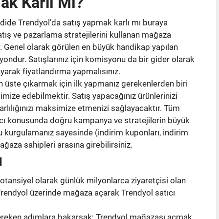
ak Karlı Mı?
mdide Trendyol’da satış yapmak karlı mı buraya
tış ve pazarlama stratejilerini kullanan mağaza
r. Genel olarak görülen en büyük handikap yapılan
yondur. Satışlarınız için komisyonu da bir gider olarak
yarak fiyatlandırma yapmalısınız.
n üste çıkarmak için ilk yapmanız gerekenlerden biri
timize edebilmektir. Satış yapacağınız ürünlerinizi
karlılığınızı maksimize etmenizi sağlayacaktır. Tüm
ancı konusunda doğru kampanya ve stratejilerin büyük
 kurgulamanız sayesinde (indirim kuponları, indirim
ğaza sahipleri arasına girebilirsiniz.
u
otansiyel olarak günlük milyonlarca ziyaretçisi olan
 Trendyol üzerinde mağaza açarak Trendyol satıcı
 gereken adımlara bakarsak; Trendyol mağazası açmak