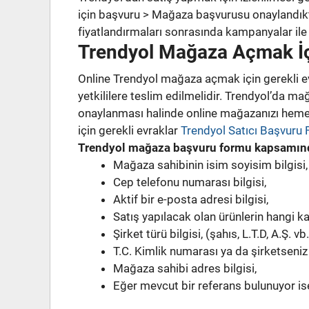
için başvuru > Mağaza başvurusu onaylandıktan
fiyatlandırmaları sonrasında kampanyalar ile 
Trendyol Mağaza Açmak İçi
Online Trendyol mağaza açmak için gerekli ev
yetkililere teslim edilmelidir. Trendyol’da ma
onaylanması halinde online mağazanızı hemen
için gerekli evraklar
Trendyol Satıcı Başvuru
Trendyol mağaza başvuru formu kapsamında
Mağaza sahibinin isim soyisim bilgisi,
Cep telefonu numarası bilgisi,
Aktif bir e-posta adresi bilgisi,
Satış yapılacak olan ürünlerin hangi kat
Şirket türü bilgisi, (şahıs, L.T.D, A.Ş. vb.
T.C. Kimlik numarası ya da şirketseniz
Mağaza sahibi adres bilgisi,
Eğer mevcut bir referans bulunuyor ise