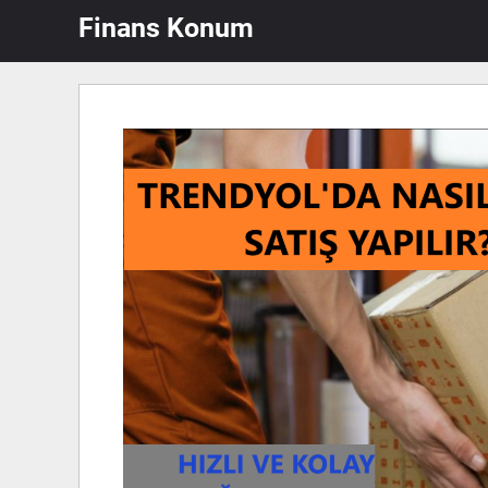
İçeriğe
Finans Konum
atla